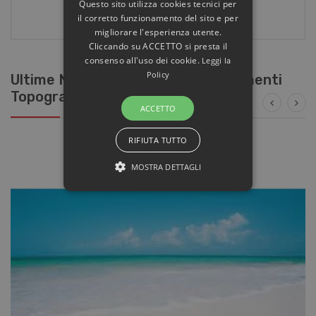
ACQUISTA
Questo sito utilizza cookies tecnici per
il corretto funzionamento del sito e per
migliorare l'esperienza utente.
Cliccando su ACCETTO si presta il
consenso all'uso dei cookie.
Leggi la
Policy
Ultime News / Certificazione Strumenti
Topografici
ACCETTO
RIFIUTA TUTTO
MOSTRA DETTAGLI
STRETTAMENTE NECESSARI E
STATISTICHE
Strettamente necessari e Statistiche
I cookie strettamente necessari
consentono funzionalità del sito Web
principale come l'accesso degli utenti e