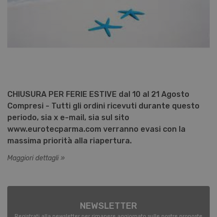
la gestione dell'account. Il sito Web non
può essere utilizzato correttamente
senza i cookie strettamente necessari.
Nome
Provider / Dominio
Scadenza
PHPSESSID
Sessione
PHP.net
www.eurotecparma.com
CHIUSURA PER FERIE ESTIVE dal 10 al 21 Agosto
Compresi - Tutti gli ordini ricevuti durante questo
periodo, sia x e-mail, sia sul sito
www.eurotecparma.com verranno evasi con la
massima priorità alla riapertura.
Maggiori dettagli »
NEWSLETTER
Registrati alla newsletter per rimanere aggiornato sulle nostre proposte