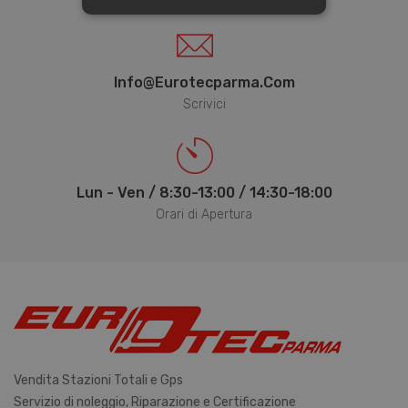
STRETTAMENTE NECESSARI E
STATISTICHE
Info@eurotecparma.com
Strettamente necessari e Statistiche
Scrivici
I cookie strettamente necessari
consentono funzionalità del sito Web
principale come l'accesso degli utenti e
la gestione dell'account. Il sito Web non
Lun - Ven / 8:30-13:00 / 14:30-18:00
può essere utilizzato correttamente
senza i cookie strettamente necessari.
Orari di Apertura
Nome
Provider / Dominio
Scadenza
PHPSESSID
Sessione
PHP.net
www.eurotecparma.com
Vendita Stazioni Totali e Gps
Servizio di noleggio, Riparazione e Certificazione