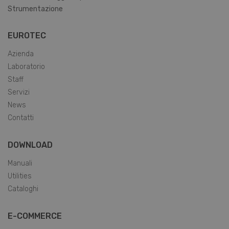
Strumentazione
EUROTEC
Azienda
Laboratorio
Staff
Servizi
News
Contatti
CookieScriptConsent
6 mesi 5
CookieScript
DOWNLOAD
giorni
www.eurotecparma.com
Manuali
Utilities
Cataloghi
E-COMMERCE