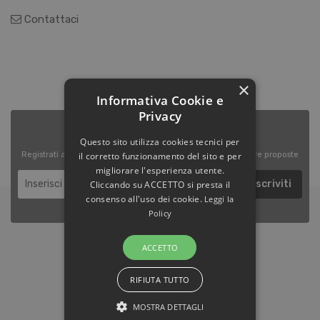
Contattaci
×
Informativa Cookie e
Privacy
NEWSLETTER
Questo sito utilizza cookies tecnici per
il corretto funzionamento del sito e per
Registrati alla newsletter per rimanere aggiornato sulle nostre proposte
migliorare l'esperienza utente.
Iscriviti
Cliccando su ACCETTO si presta il
consenso all'uso dei cookie.
Leggi la
Policy
ACCETTO
RIFIUTA TUTTO
+39-0521-244811
MOSTRA DETTAGLI
Contattaci